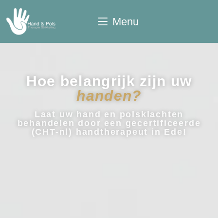
Menu
Hoe belangrijk zijn uw
handen?
Laat uw hand en polsklachten
behandelen door een gecertificeerde
(CHT-nl) handtherapeut in Ede!